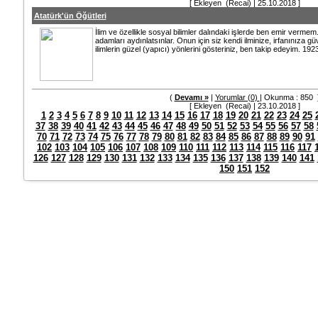
[ Ekleyen (Recai) | 25.10.2018 ]
Atatürk'ün Öğütleri
İlim ve özellikle sosyal bilimler dalındaki işlerde ben emir vermem.
adamları aydınlatsınlar. Onun için siz kendi ilminize, irfanınıza 
ilimlerin güzel (yapıcı) yönlerini gösteriniz, ben takip edeyim. 1923
(
Devamı »
|
Yorumlar (0)
| Okunma : 850 
[ Ekleyen (Recai) | 23.10.2018 ]
1
2
3
4
5
6
7
8
9
10
11
12
13
14
15
16
17
18
19
20
21
22
23
24
25
37
38
39
40
41
42
43
44
45
46
47
48
49
50
51
52
53
54
55
56
57
58
70
71
72
73
74
75
76
77
78
79
80
81
82
83
84
85
86
87
88
89
90
91
102
103
104
105
106
107
108
109
110
111
112
113
114
115
116
117
126
127
128
129
130
131
132
133
134
135
136
137
138
139
140
141
150
151
152