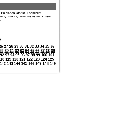
 Bu alanda isterim ki beni bilim
güveniyorsanız, bana söyleyiniz, sosyal
 ...
)
26
27
28
29
30
31
32
33
34
35
36
59
60
61
62
63
64
65
66
67
68
69
92
93
94
95
96
97
98
99
100
101
118
119
120
121
122
123
124
125
142
143
144
145
146
147
148
149