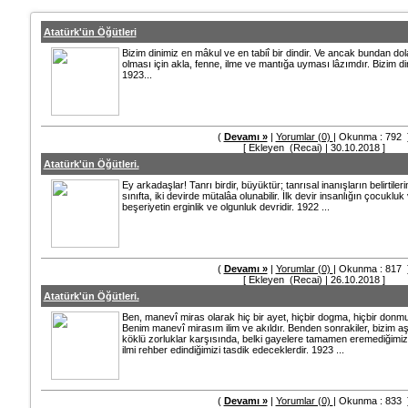
Atatürk'ün Öğütleri
Bizim dinimiz en mâkul ve en tabiî bir dindir. Ve ancak bundan dolay
olması için akla, fenne, ilme ve mantığa uyması lâzımdır. Bizim 
1923...
(
Devamı »
|
Yorumlar (0)
| Okunma : 792 
[ Ekleyen (Recai) | 30.10.2018 ]
Atatürk'ün Öğütleri.
Ey arkadaşlar! Tanrı birdir, büyüktür; tanrısal inanışların belirtileri
sınıfta, iki devirde mütalâa olunabilir. İlk devir insanlığın çocukluk 
beşeriyetin erginlik ve olgunluk devridir. 1922 ...
(
Devamı »
|
Yorumlar (0)
| Okunma : 817 
[ Ekleyen (Recai) | 26.10.2018 ]
Atatürk'ün Öğütleri.
Ben, manevî miras olarak hiç bir ayet, hiçbir dogma, hiçbir donm
Benim manevî mirasım ilim ve akıldır. Benden sonrakiler, bizim
köklü zorluklar karşısında, belki gayelere tamamen eremediğimizi 
ilmi rehber edindiğimizi tasdik edeceklerdir. 1923 ...
(
Devamı »
|
Yorumlar (0)
| Okunma : 833 