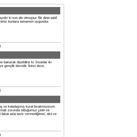
ıdır ki son din olmuştur. Bir dinin tabiî
dinimiz bunlara tamamen uygundur.
)
ne bakarak diyebiliriz ki: İnsanlar iki
ve gençlik devridir. İkinci devir,
)
uş ve kalıplaşmış kural bırakmıyorum.
 aşmak zorunda olduğumuz çetin ve
fakat asla taviz vermediğimizi, akıl ve
)